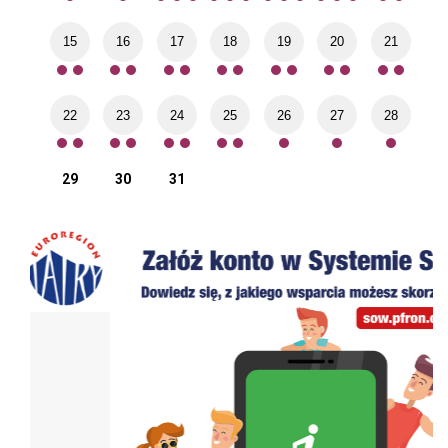
15
16
17
18
19
20
21
22
23
24
25
26
27
28
29
30
31
System Obsługi Wsparcia finansowanego ze środków PFRON
Bad