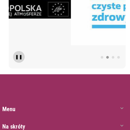
❚❚
Menu
Na skróty