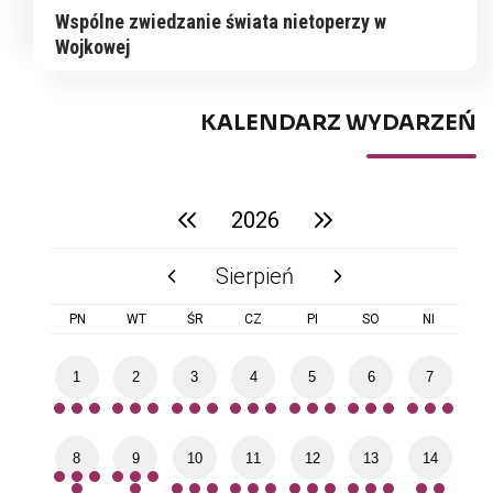
Wspólne zwiedzanie świata nietoperzy w
Wojkowej
KALENDARZ WYDARZEŃ
2026
poprzedni rok
następny rok
Sierpień
poprzedni miesiąc
następny miesiąc
PN
WT
ŚR
CZ
PI
SO
NI
1
2
3
4
5
6
7
8
9
10
11
12
13
14