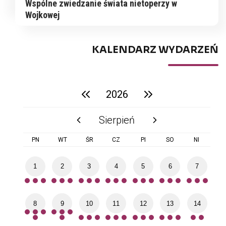
Wspólne zwiedzanie świata nietoperzy w
Wojkowej
KALENDARZ WYDARZEŃ
2026
poprzedni rok
następny rok
Sierpień
poprzedni miesiąc
następny miesiąc
PN
WT
ŚR
CZ
PI
SO
NI
1
2
3
4
5
6
7
8
9
10
11
12
13
14