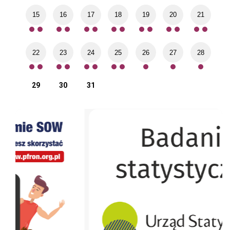
15
16
17
18
19
20
21
22
23
24
25
26
27
28
29
30
31
Badania ankietowe w Małopolsce
Fun