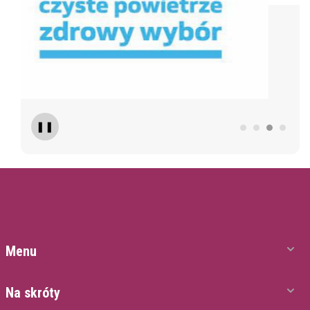
❚❚
Menu
Na skróty