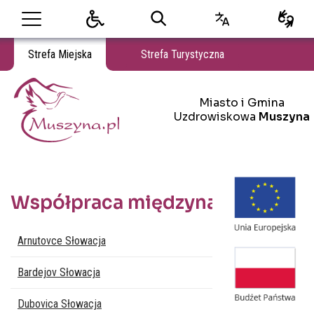
Strefa Miejska
Strefa Turystyczna
Miasto i Gmina Uzdrowiskowa Muszyna
Miasto i Gmina
Miasto i Gmina Uzdrowiskowa Muszyna
Uzdrowiskowa
Muszyna
Współpraca międzynarodowa
Lista stron
Arnutovce Słowacja
Bardejov Słowacja
Dubovica Słowacja