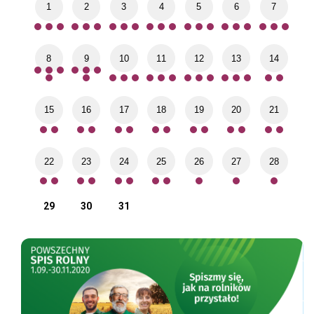
1
2
3
4
5
6
7
8
9
10
11
12
13
14
15
16
17
18
19
20
21
22
23
24
25
26
27
28
29
30
31
Spis rolny
Poz