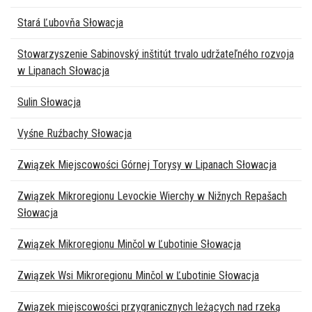
Stará Ľubovňa Słowacja
Stowarzyszenie Sabinovský inštitút trvalo udržateľného rozvoja
w Lipanach Słowacja
Sulin Słowacja
Vyśne Ruźbachy Słowacja
Związek Miejscowości Górnej Torysy w Lipanach Słowacja
Związek Mikroregionu Levockie Wierchy w Nižnych Repašach
Słowacja
Związek Mikroregionu Minčol w Ľubotinie Słowacja
Związek Wsi Mikroregionu Minčol w Ľubotinie Słowacja
Związek miejscowości przygranicznych leżących nad rzeką