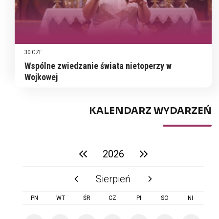
30 CZE
Wspólne zwiedzanie świata nietoperzy w
Wojkowej
KALENDARZ WYDARZEŃ
2026
poprzedni rok
następny rok
Sierpień
poprzedni miesiąc
następny miesiąc
PN
WT
ŚR
CZ
PI
SO
NI