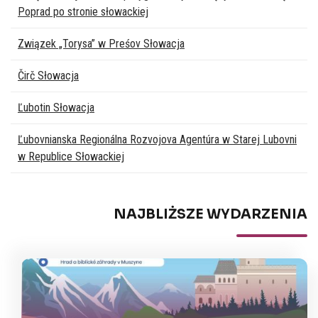
Poprad po stronie słowackiej
Związek „Torysa” w Preśov Słowacja
Čirč Słowacja
Ľubotin Słowacja
Ľubovnianska Regionálna Rozvojova Agentúra w Starej Lubovni
w Republice Słowackiej
NAJBLIŻSZE WYDARZENIA