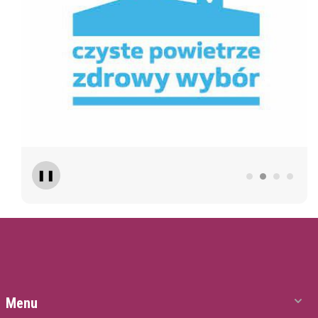
❚❚
Menu