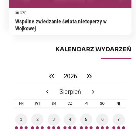
30 CZE
Wspólne zwiedzanie świata nietoperzy w
Wojkowej
KALENDARZ WYDARZEŃ
2026
poprzedni rok
następny rok
Sierpień
poprzedni miesiąc
następny miesiąc
PN
WT
ŚR
CZ
PI
SO
NI
1
2
3
4
5
6
7