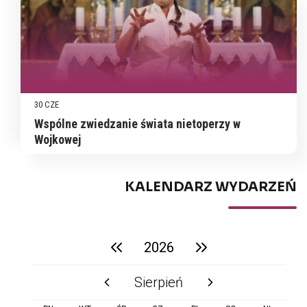
30 CZE
Wspólne zwiedzanie świata nietoperzy w
Wojkowej
KALENDARZ WYDARZEŃ
2026
poprzedni rok
następny rok
Sierpień
poprzedni miesiąc
następny miesiąc