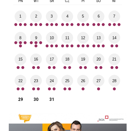
PN
WT
ŚR
CZ
PI
SO
NI
1
2
3
4
5
6
7
8
9
10
11
12
13
14
15
16
17
18
19
20
21
22
23
24
25
26
27
28
29
30
31
Pozyczki
ST