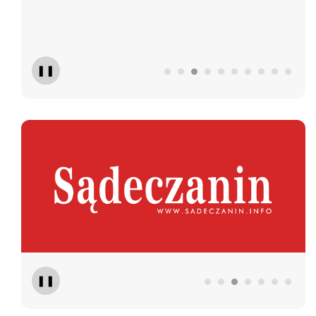
❚❚
Sądeczanin
Gaz
❚❚