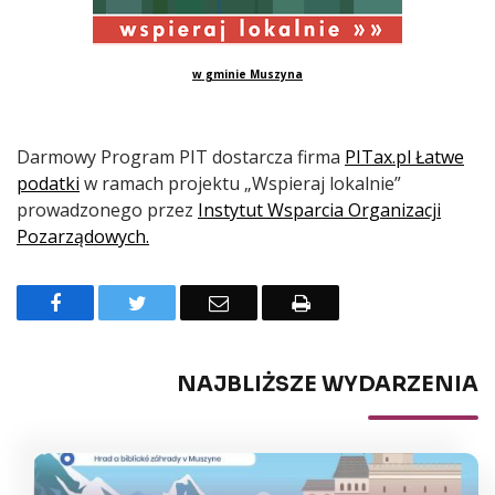
w gminie Muszyna
Darmowy Program PIT dostarcza firma
PITax.pl Łatwe
podatki
w ramach projektu „Wspieraj lokalnie”
prowadzonego przez
Instytut Wsparcia Organizacji
Pozarządowych.
Facebook
Twitter
Email
Drukuj
NAJBLIŻSZE WYDARZENIA