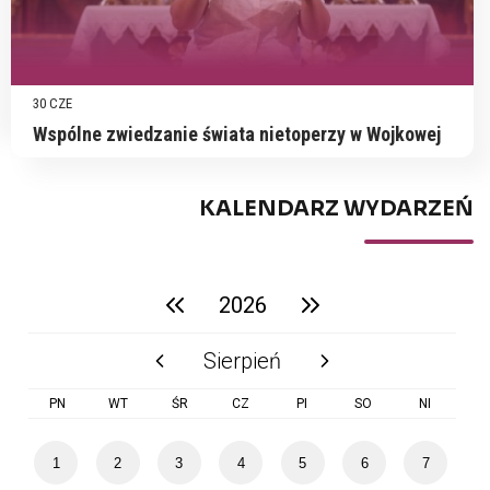
30 CZE
Wspólne zwiedzanie świata nietoperzy w Wojkowej
KALENDARZ WYDARZEŃ
2026
poprzedni rok
następny rok
Sierpień
poprzedni miesiąc
następny miesiąc
PN
WT
ŚR
CZ
PI
SO
NI
1
2
3
4
5
6
7