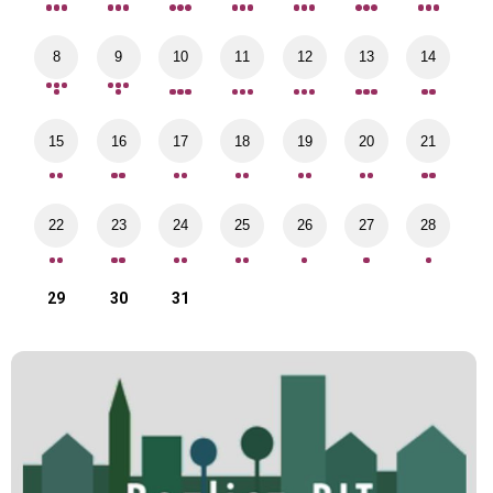
8
9
10
11
12
13
14
15
16
17
18
19
20
21
22
23
24
25
26
27
28
29
30
31
Spis rolny
Poz