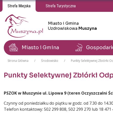
Strefa Miejska
Strefa Turystyczna
Miasto i Gmina
Miasto i Gmina Uzdrowiskowa Muszyna
Miasto i Gmina Uzdrowiskowa Muszyna
Uzdrowiskowa
Muszyna
Miasto i Gmina
Gospodar
Strona Główna
Środowisko
Punkty Selektywnej Zbiórki
Punkty Selektywnej Zbiórki O
Treść
PSZOK w Muszynie ul. Lipowa 9 (teren Oczyszczalni Ś
Czynny od poniedziałku do piątku w godz. od 7.30 do 14.3
Telefon kontaktowy: 502 299 808, 502 299 270 lub 18 471 