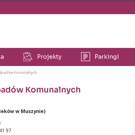
ka
Projekty
Parkingi
 Odpadów Komunalnych
dpadów Komunalnych
cieków w Muszynie)
0
41 97