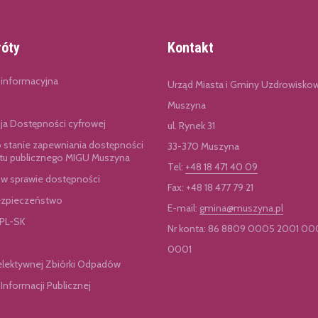
róty
Kontakt
 informacyjna
Urząd Miasta i Gminy Uzdrowisko
Muszyna
cja Dostępności cyfrowej
ul. Rynek 31
o stanie zapewniania dostępności
33-370 Muszyna
u publicznego MIGU Muszyna
Tel:
+48 18 471 40 09
 w sprawie dostępności
Fax: +48 18 477 79 21
zpieczeństwo
E-mail:
gmina@muszyna.pl
 PL-SK
Nr konta: 86 8809 0005 2001 00
0001
elektywnej Zbiórki Odpadów
 Informacji Publicznej