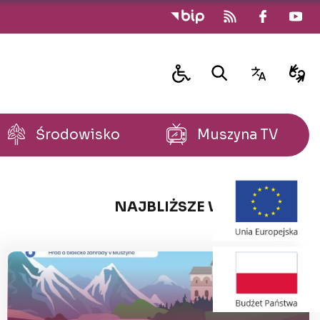
Środowisko
Muszyna TV
NAJBLIŻSZE WYDARZENIA