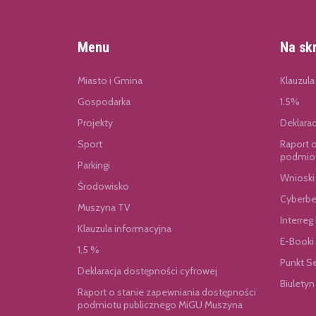
Menu
Na sk
Miasto i Gmina
Klauzula
Gospodarka
1.5%
Projekty
Deklara
Sport
Raport 
podmiot
Parkingi
Wnioski
Środowisko
Cyberbe
Muszyna TV
Interreg
Klauzula informacyjna
E-Booki
1,5 %
Punkt S
Deklaracja dostępności cyfrowej
Biuletyn
Raport o stanie zapewniania dostępności
podmiotu publicznego MiGU Muszyna