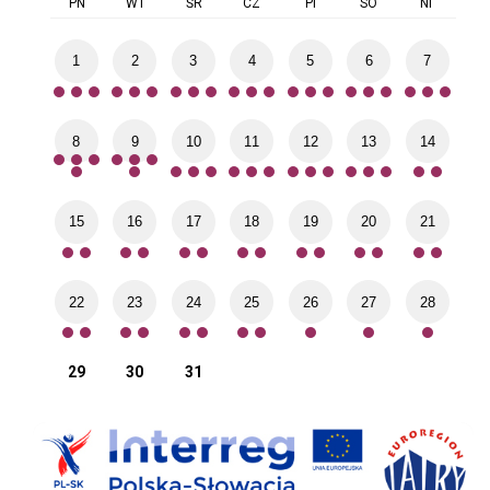
PN
WT
ŚR
CZ
PI
SO
NI
1
2
3
4
5
6
7
8
9
10
11
12
13
14
15
16
17
18
19
20
21
22
23
24
25
26
27
28
29
30
31
Interreg
Sys