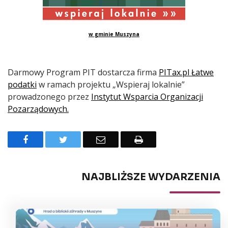
w gminie Muszyna
Darmowy Program PIT dostarcza firma
PITax.pl Łatwe
podatki
w ramach projektu „Wspieraj lokalnie”
prowadzonego przez
Instytut Wsparcia Organizacji
Pozarządowych.
Facebook
Twitter
Email
Drukuj
NAJBLIŻSZE WYDARZENIA