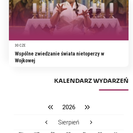
30 CZE
Wspólne zwiedzanie świata nietoperzy w
Wojkowej
KALENDARZ WYDARZEŃ
2026
poprzedni rok
następny rok
Sierpień
poprzedni miesiąc
następny miesiąc