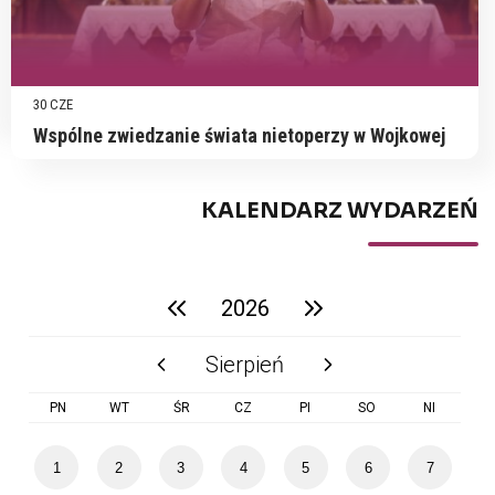
30 CZE
Wspólne zwiedzanie świata nietoperzy w Wojkowej
KALENDARZ WYDARZEŃ
2026
poprzedni rok
następny rok
Sierpień
poprzedni miesiąc
następny miesiąc
PN
WT
ŚR
CZ
PI
SO
NI
1
2
3
4
5
6
7