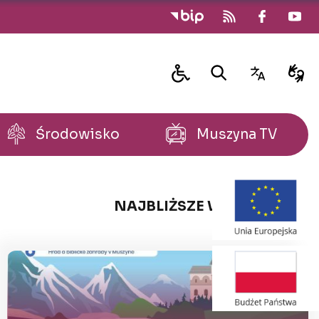
Środowisko
Muszyna TV
NAJBLIŻSZE WYDARZENIA