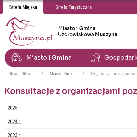
Strefa Miejska
Strefa Turystyczna
Miasto i Gmina
Miasto i Gmina Uzdrowiskowa Muszyna
Miasto i Gmina Uzdrowiskowa Muszyna
Uzdrowiskowa
Muszyna
Miasto i Gmina
Gospodar
Strona Główna
Miasto i Gmina
Organizacje pozarządowe
Konsultacje z organizacjami p
Lista stron
2025 r.
2024 r.
2023 r.