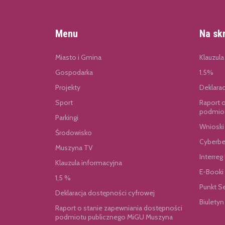
Menu
Na sk
Miasto i Gmina
Klauzula
Gospodarka
1.5%
Projekty
Deklara
Sport
Raport 
podmiot
Parkingi
Wnioski
Środowisko
Cyberbe
Muszyna TV
Interreg
Klauzula informacyjna
E-Booki
1,5 %
Punkt S
Deklaracja dostępności cyfrowej
Biuletyn
Raport o stanie zapewniania dostępności
podmiotu publicznego MiGU Muszyna