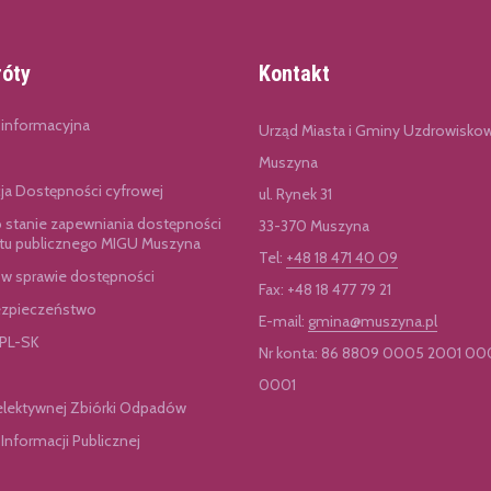
róty
Kontakt
 informacyjna
Urząd Miasta i Gminy Uzdrowisko
Muszyna
cja Dostępności cyfrowej
ul. Rynek 31
o stanie zapewniania dostępności
33-370 Muszyna
u publicznego MIGU Muszyna
Tel:
+48 18 471 40 09
 w sprawie dostępności
Fax: +48 18 477 79 21
zpieczeństwo
E-mail:
gmina@muszyna.pl
 PL-SK
Nr konta: 86 8809 0005 2001 00
0001
elektywnej Zbiórki Odpadów
 Informacji Publicznej