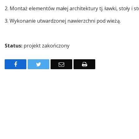
2. Montaż elementów małej architektury tj. ławki, stoły i s
3. Wykonanie utwardzonej nawierzchni pod wieżą.
Status:
projekt zakończony
Facebook
Twitter
Email
Drukuj
Spis rolny