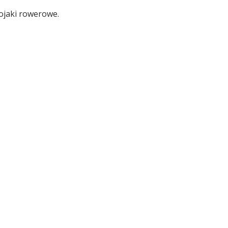
tojaki rowerowe.
Pozyczki