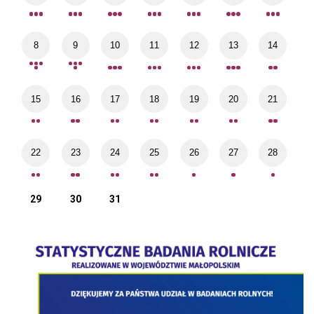
8
9
10
11
12
13
14
15
16
17
18
19
20
21
22
23
24
25
26
27
28
29
30
31
STATYSTYCZNE BADANIA ROLNICZE 2022
Inte