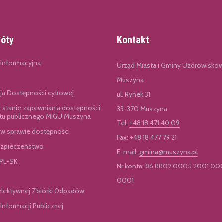
róty
Kontakt
 informacyjna
Urząd Miasta i Gminy Uzdrowisko
Muszyna
cja Dostępności cyfrowej
ul. Rynek 31
o stanie zapewniania dostępności
33-370 Muszyna
u publicznego MIGU Muszyna
Tel:
+48 18 471 40 09
 w sprawie dostępności
Fax: +48 18 477 79 21
zpieczeństwo
E-mail:
gmina@muszyna.pl
 PL-SK
Nr konta: 86 8809 0005 2001 00
0001
elektywnej Zbiórki Odpadów
 Informacji Publicznej