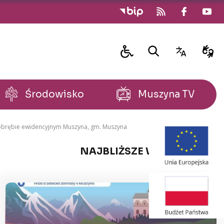
Środowisko
Muszyna TV
 w obrębie ewidencyjnym Muszyna, gm. Muszyna
NAJBLIŻSZE WYDARZENIA