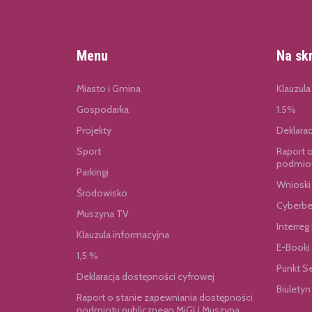
Menu
Na sk
Miasto i Gmina
Klauzula
Gospodarka
1.5%
Projekty
Deklara
Sport
Raport 
podmiot
Parkingi
Wnioski
Środowisko
Cyberbe
Muszyna TV
Interreg
Klauzula informacyjna
E-Booki
1,5 %
Punkt S
Deklaracja dostępności cyfrowej
Biuletyn
Raport o stanie zapewniania dostępności
podmiotu publicznego MiGU Muszyna