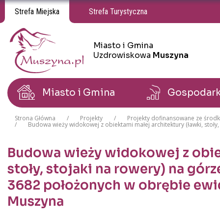
Strefa Miejska
Strefa Turystyczna
Miasto i Gmina
Miasto i Gmina Uzdrowiskowa Muszyna
Miasto i Gmina Uzdrowiskowa Muszyna
Uzdrowiskowa
Muszyna
Miasto i Gmina
Gospodar
Strona Główna
Projekty
Projekty dofinansowane ze śro
Budowa wieży widokowej z obiektami małej architektury (ławki, stoł
Budowa wieży widokowej z obiek
stoły, stojaki na rowery) na górz
3682 położonych w obrębie ewi
Muszyna