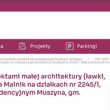
ka
Projekty
Parkingi
dków budżetu państwa lub państwowego funduszu celowego
2021-2027
y, stojaki na rowery) na górze Malnik na działkach nr 2245/1, 3682 położonych
tami małej architektury (ławki,
e Malnik na działkach nr 2245/1,
dencyjnym Muszyna, gm.