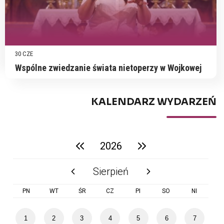
30 CZE
Wspólne zwiedzanie świata nietoperzy w Wojkowej
KALENDARZ WYDARZEŃ
2026
poprzedni rok
następny rok
Sierpień
poprzedni miesiąc
następny miesiąc
PN
WT
ŚR
CZ
PI
SO
NI
1
2
3
4
5
6
7