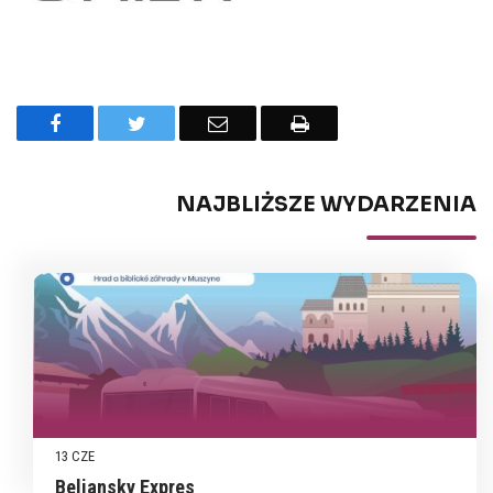
Facebook
Twitter
Email
Drukuj
NAJBLIŻSZE WYDARZENIA
13 CZE
Beliansky Expres