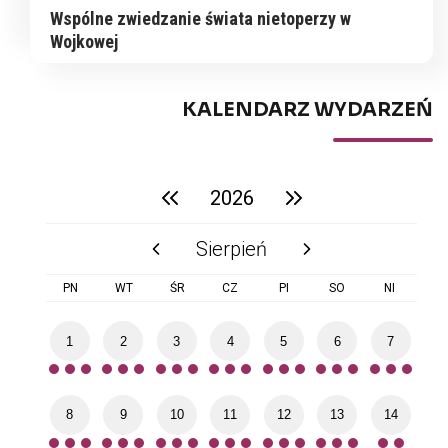
Wspólne zwiedzanie świata nietoperzy w
Wojkowej
KALENDARZ WYDARZEŃ
2026
poprzedni rok
następny rok
Sierpień
poprzedni miesiąc
następny miesiąc
PN
WT
ŚR
CZ
PI
SO
NI
1
2
3
4
5
6
7
8
9
10
11
12
13
14