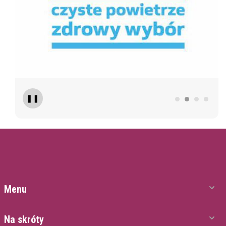
❚❚
Menu
Na skróty