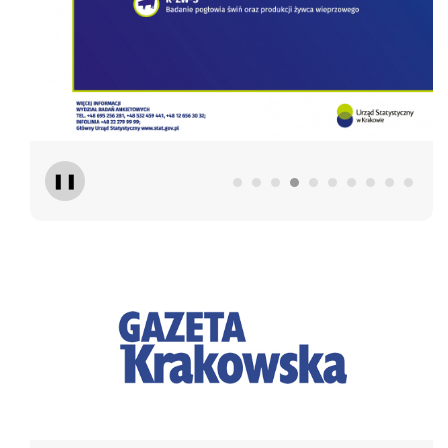
❚❚
Gazeta Krakowska
Mu