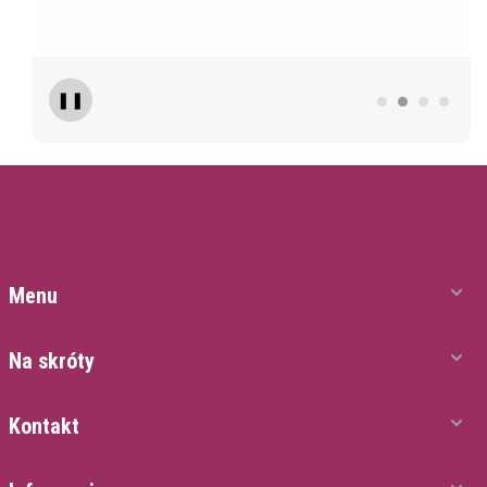
❚❚
Menu
Na skróty
Kontakt