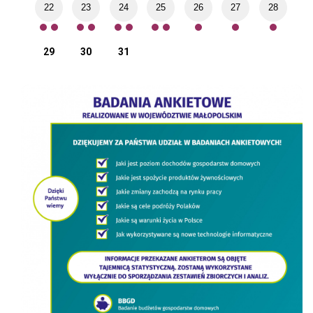
22
23
24
25
26
27
28
29
30
31
cówek oświatowych” - projekt dofinansowany z Funduszy Europejskich
BADANIA ANKIETOWE
Roz