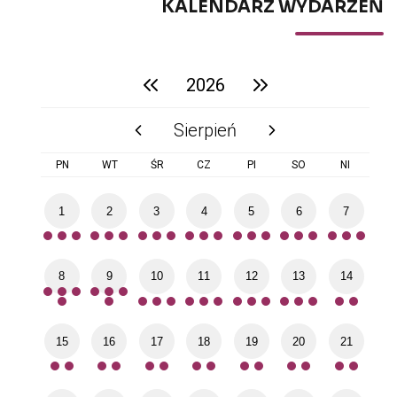
KALENDARZ WYDARZEŃ
2026
poprzedni rok
następny rok
Sierpień
poprzedni miesiąc
następny miesiąc
PN
WT
ŚR
CZ
PI
SO
NI
1
2
3
4
5
6
7
8
9
10
11
12
13
14
15
16
17
18
19
20
21