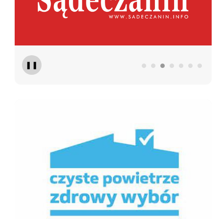
❚❚
Czyste Powietrze
Geo