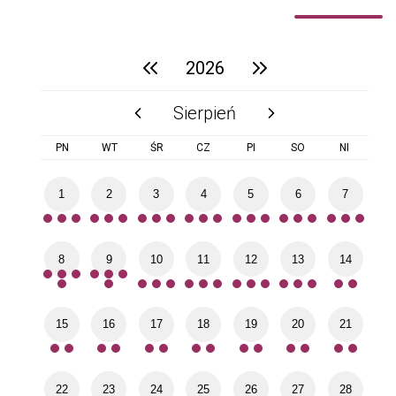
2026
poprzedni rok
następny rok
Sierpień
poprzedni miesiąc
następny miesiąc
PN
WT
ŚR
CZ
PI
SO
NI
1
2
3
4
5
6
7
8
9
10
11
12
13
14
15
16
17
18
19
20
21
22
23
24
25
26
27
28