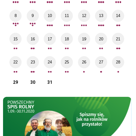
8
9
10
11
12
13
14
15
16
17
18
19
20
21
22
23
24
25
26
27
28
29
30
31
Spis rolny
Poz