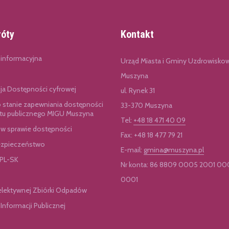
róty
Kontakt
 informacyjna
Urząd Miasta i Gminy Uzdrowisko
Muszyna
cja Dostępności cyfrowej
ul. Rynek 31
o stanie zapewniania dostępności
33-370 Muszyna
u publicznego MIGU Muszyna
Tel:
+48 18 471 40 09
 w sprawie dostępności
Fax: +48 18 477 79 21
zpieczeństwo
E-mail:
gmina@muszyna.pl
 PL-SK
Nr konta: 86 8809 0005 2001 00
0001
elektywnej Zbiórki Odpadów
 Informacji Publicznej