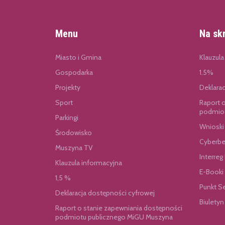
Menu
Na sk
Miasto i Gmina
Klauzula
Gospodarka
1.5%
Projekty
Deklara
Sport
Raport 
podmiot
Parkingi
Wnioski
Środowisko
Cyberbe
Muszyna TV
Interreg
Klauzula informacyjna
E-Booki
1,5 %
Punkt S
Deklaracja dostępności cyfrowej
Biuletyn
Raport o stanie zapewniania dostępności
podmiotu publicznego MiGU Muszyna