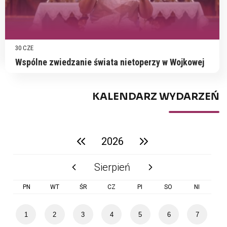
30 CZE
Wspólne zwiedzanie świata nietoperzy w Wojkowej
KALENDARZ WYDARZEŃ
2026
poprzedni rok
następny rok
Sierpień
poprzedni miesiąc
następny miesiąc
PN
WT
ŚR
CZ
PI
SO
NI
1
2
3
4
5
6
7