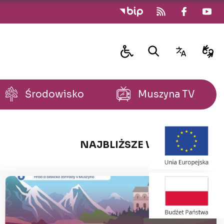
Środowisko
Muszyna TV
NAJBLIŻSZE WYDARZENIA