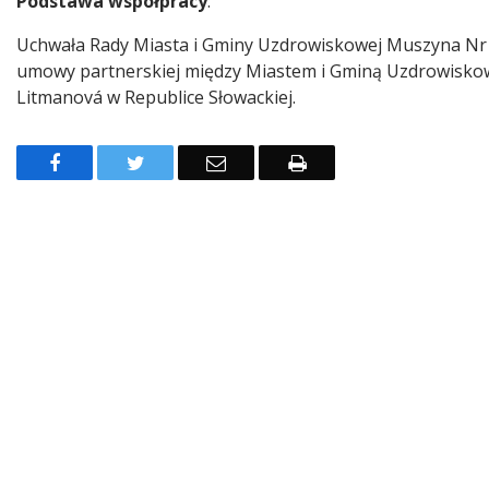
Podstawa współpracy
:
Uchwała Rady Miasta i Gminy Uzdrowiskowej Muszyna Nr VI
umowy partnerskiej między Miastem i Gminą Uzdrowiskową
Litmanová w Republice Słowackiej.
Facebook
Twitter
Email
Drukuj