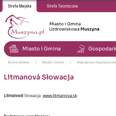
Strefa Miejska
Strefa Turystyczna
Miasto i Gmina
Miasto i Gmina Uzdrowiskowa Muszyna
Miasto i Gmina Uzdrowiskowa Muszyna
Uzdrowiskowa
Muszyna
Miasto i Gmina
Gospodar
Strona Główna
Miasto i Gmina
Współpraca międzynaro
Litmanová Słowacja
Treść
Litmanová
Słowacja
www.litmanova.sk