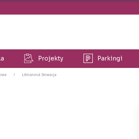
ka
Projekty
Parkingi
dowa
Litmanová Słowacja