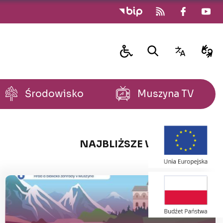
Środowisko
Muszyna TV
NAJBLIŻSZE WYDARZENIA