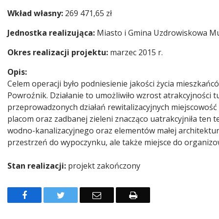
Wkład własny:
269 471,65 zł
Jednostka realizująca:
Miasto i Gmina Uzdrowiskowa M
Okres realizacji projektu:
marzec 2015 r.
Opis:
Celem operacji było podniesienie jakości życia mieszkań
Powroźnik. Działanie to umożliwiło wzrost atrakcyjności t
przeprowadzonych działań rewitalizacyjnych miejscowość 
placom oraz zadbanej zieleni znacząco uatrakcyjniła ten t
wodno-kanalizacyjnego oraz elementów małej architektury
przestrzeń do wypoczynku, ale także miejsce do organizow
Stan realizacji:
projekt zakończony
Facebook
Twitter
Email
Drukuj