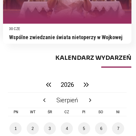
30 CZE
Wspólne zwiedzanie świata nietoperzy w Wojkowej
KALENDARZ WYDARZEŃ
2026
poprzedni rok
następny rok
Sierpień
poprzedni miesiąc
następny miesiąc
PN
WT
ŚR
CZ
PI
SO
NI
1
2
3
4
5
6
7