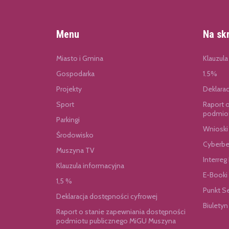
Menu
Na sk
Miasto i Gmina
Klauzula
Gospodarka
1.5%
Projekty
Deklara
Sport
Raport 
podmiot
Parkingi
Wnioski
Środowisko
Cyberbe
Muszyna TV
Interreg
Klauzula informacyjna
E-Booki
1,5 %
Punkt S
Deklaracja dostępności cyfrowej
Biuletyn
Raport o stanie zapewniania dostępności
podmiotu publicznego MiGU Muszyna