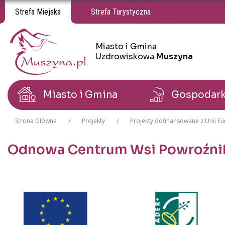
Strefa Miejska
Strefa Turystyczna
Miasto i Gmina
Miasto i Gmina Uzdrowiskowa Muszyna
Miasto i Gmina Uzdrowiskowa Muszyna
Uzdrowiskowa
Muszyna
Miasto i Gmina
Gospodar
Strona Główna
Projekty
Projekty dofinansowane z Unii Eu
Odnowa Centrum Wsi Powroźnik
Treść