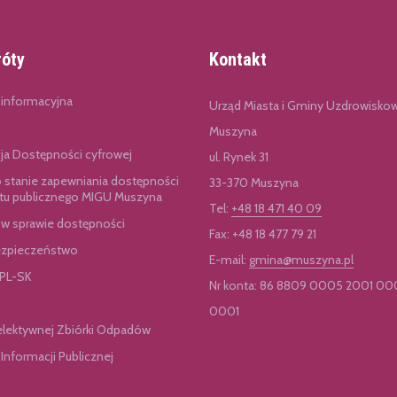
róty
Kontakt
 informacyjna
Urząd Miasta i Gminy Uzdrowisko
Muszyna
cja Dostępności cyfrowej
ul. Rynek 31
o stanie zapewniania dostępności
33-370 Muszyna
u publicznego MIGU Muszyna
Tel:
+48 18 471 40 09
 w sprawie dostępności
Fax: +48 18 477 79 21
zpieczeństwo
E-mail:
gmina@muszyna.pl
 PL-SK
Nr konta: 86 8809 0005 2001 00
0001
elektywnej Zbiórki Odpadów
 Informacji Publicznej