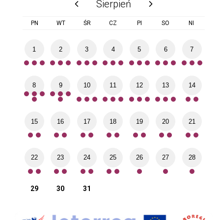
Sierpień
poprzedni miesiąc
następny miesiąc
PN
WT
ŚR
CZ
PI
SO
NI
1
2
3
4
5
6
7
8
9
10
11
12
13
14
15
16
17
18
19
20
21
22
23
24
25
26
27
28
29
30
31
Interreg
Sys