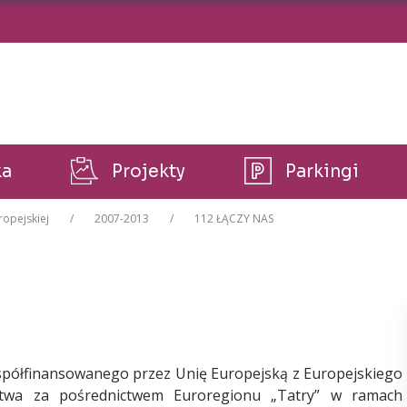
ka
Projekty
Parkingi
ropejskiej
2007-2013
112 ŁĄCZY NAS
 współfinansowanego przez Unię Europejską z Europejskiego
twa za pośrednictwem Euroregionu „Tatry” w ramach