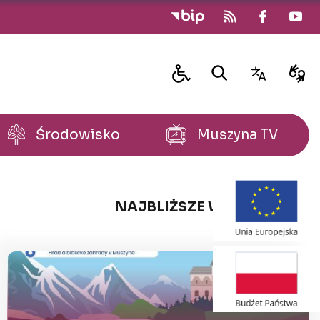
Środowisko
Muszyna TV
NAJBLIŻSZE WYDARZENIA