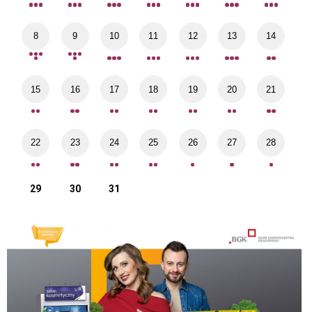
8
9
10
11
12
13
14
15
16
17
18
19
20
21
22
23
24
25
26
27
28
29
30
31
Pozyczki
ST