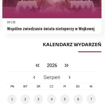
30 CZE
Wspólne zwiedzanie świata nietoperzy w Wojkowej
KALENDARZ WYDARZEŃ
2026
poprzedni rok
następny rok
Sierpień
poprzedni miesiąc
następny miesiąc
PN
WT
ŚR
CZ
PI
SO
NI
1
2
3
4
5
6
7