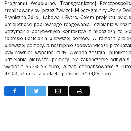
Programu Współpracy Transgranicznej Rzeczpospoli
zrealizowany był przez Związek Międzygminny „Perły Dol
Piwniczna-Zdrój, Łabowa i Rytro. Celem projektu było
umiejętności poprawnego reagowania i działania w różn
utrzymanie pozytywnych kontaktów z młodzieżą ze Sło
zakresie udzielania pierwszej pomocy. W ramach projekt
pierwszej pomocy, a następnie zdobytą wiedzę przekazali
były również wspólne rajdy. Wydana została publikacj
udzielania pierwszej pomocy. Na zakończenie odbyła s
wyniosła 55.348,95 euro, w tym dofinansowanie z Eu
47.046,61 euro, z budżetu państwa 5.534,89 euro.
Facebook
Twitter
Email
Drukuj