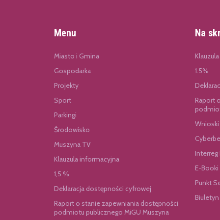
Menu
Na sk
Miasto i Gmina
Klauzula
Gospodarka
1.5%
Projekty
Deklara
Sport
Raport 
podmiot
Parkingi
Wnioski
Środowisko
Cyberbe
Muszyna TV
Interreg
Klauzula informacyjna
E-Booki
1,5 %
Punkt S
Deklaracja dostępności cyfrowej
Biuletyn
Raport o stanie zapewniania dostępności
podmiotu publicznego MiGU Muszyna