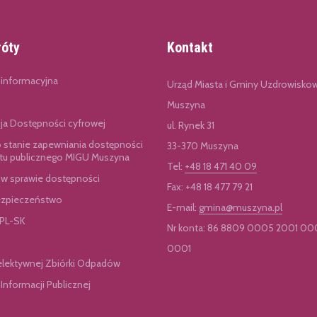
róty
Kontakt
 informacyjna
Urząd Miasta i Gminy Uzdrowisko
Muszyna
cja Dostępności cyfrowej
ul. Rynek 31
o stanie zapewniania dostępności
33-370 Muszyna
u publicznego MIGU Muszyna
Tel:
+48 18 471 40 09
 w sprawie dostępności
Fax: +48 18 477 79 21
zpieczeństwo
E-mail:
gmina@muszyna.pl
 PL-SK
Nr konta: 86 8809 0005 2001 00
0001
elektywnej Zbiórki Odpadów
 Informacji Publicznej