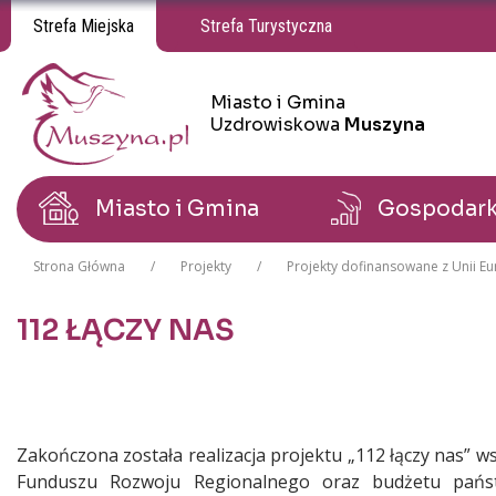
Strefa Miejska
Strefa Turystyczna
Miasto i Gmina
Miasto i Gmina Uzdrowiskowa Muszyna
Miasto i Gmina Uzdrowiskowa Muszyna
Uzdrowiskowa
Muszyna
Miasto i Gmina
Gospodar
Strona Główna
Projekty
Projekty dofinansowane z Unii Eu
112 ŁĄCZY NAS
Treść
Zakończona została realizacja projektu „112 łączy nas”
Funduszu Rozwoju Regionalnego oraz budżetu pańs