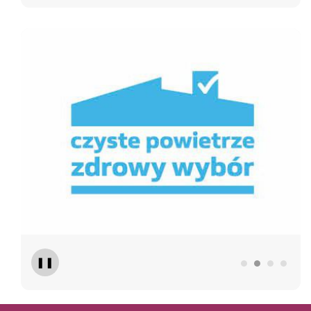
Czyste Powietrze
Geo
❚❚