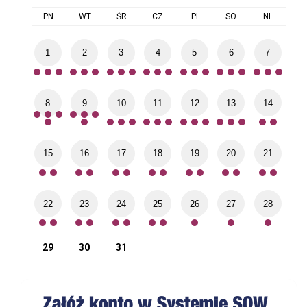
PN
WT
ŚR
CZ
PI
SO
NI
1
2
3
4
5
6
7
8
9
10
11
12
13
14
15
16
17
18
19
20
21
22
23
24
25
26
27
28
29
30
31
System Obsługi Wsparcia finansowanego ze środków PFRON
Bad