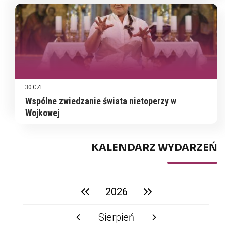
30 CZE
Wspólne zwiedzanie świata nietoperzy w
Wojkowej
KALENDARZ WYDARZEŃ
2026
poprzedni rok
następny rok
Sierpień
poprzedni miesiąc
następny miesiąc