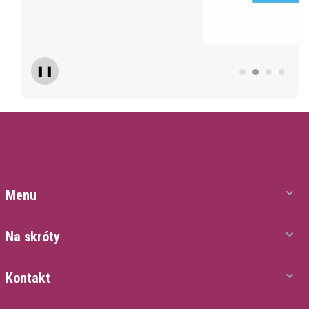
❚❚
Menu
Na skróty
Kontakt