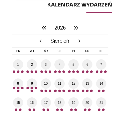
KALENDARZ WYDARZEŃ
2026
poprzedni rok
następny rok
Sierpień
poprzedni miesiąc
następny miesiąc
PN
WT
ŚR
CZ
PI
SO
NI
1
2
3
4
5
6
7
8
9
10
11
12
13
14
15
16
17
18
19
20
21