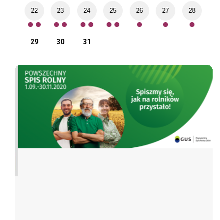
22
23
24
25
26
27
28
29
30
31
Spis rolny
Poz