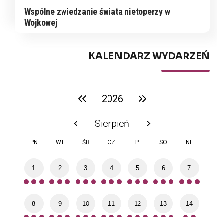
Wspólne zwiedzanie świata nietoperzy w
Wojkowej
KALENDARZ WYDARZEŃ
2026
poprzedni rok
następny rok
Sierpień
poprzedni miesiąc
następny miesiąc
PN
WT
ŚR
CZ
PI
SO
NI
1
2
3
4
5
6
7
8
9
10
11
12
13
14