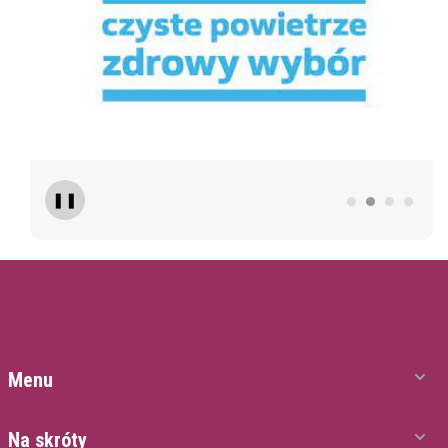
❚❚
Menu
Na skróty