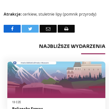
Atrakcje:
cerkiew, stuletnie lipy (pomnik przyrody)
Facebook
Twitter
Email
Drukuj
NAJBLIŻSZE WYDARZENIA
13 CZE
Beliansky Expres