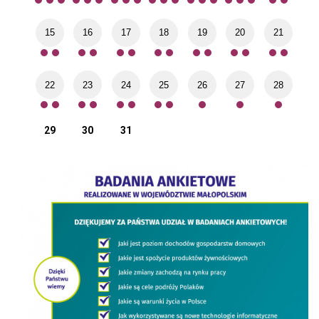
15
16
17
18
19
20
21
22
23
24
25
26
27
28
29
30
31
cówek oświatowych” - projekt dofinansowany z Funduszy Europejskich
BADANIA ANKIETOWE
Roz