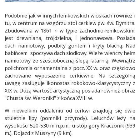
Podobnie jak w innych łemkowskich wioskach również i
tu, w centrum na wzgórzu stoi cerkiew pw. św. Dymitra.
Zbudowana w 1861 r. w typie zachodnio-łemkowskim.
jest drewniana, trójdzielna, i jednonawowa. Posiada
dach namiotowy, podbity gontem i kryty blachą. Nad
babińcem spoczywa dach siodłowy. Wieże wieńczy hełm
namiotowy ze sześcioboczną ślepą latarnią. Wewnątrz
polichromia ornamentalna z pocz. XX w. oraz częściowo
zachowane wyposażenie cerkiewne. Na szczególną
uwagę zasługuje ikonostas rokokowo-klasycystyczny z
XIX w. Dużą wartość artystyczną posiada również obraz
"Chusta św. Weroniki" z końca XVIII w.
W niewielkim oddaleniu od cerkwi znajdują się dwie
stuletnie lipy (pomniki przyrody). Leluchów leży na
wysokości 520-530 m n.p.m., u stóp góry Kraczonik (939
m.). Dojazd z Muszyny (9 km).