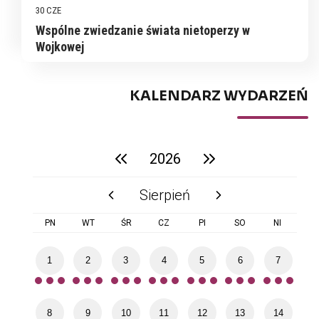
30 CZE
Wspólne zwiedzanie świata nietoperzy w
Wojkowej
KALENDARZ WYDARZEŃ
2026
poprzedni rok
następny rok
Sierpień
poprzedni miesiąc
następny miesiąc
PN
WT
ŚR
CZ
PI
SO
NI
1
2
3
4
5
6
7
8
9
10
11
12
13
14