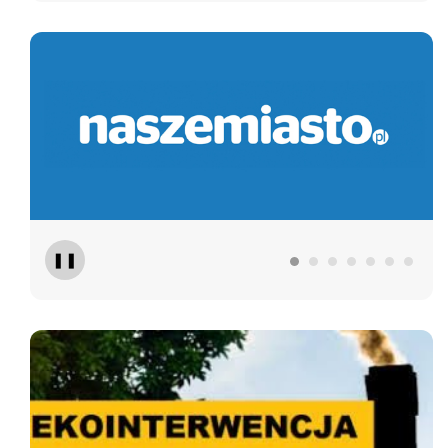
RDN
❚❚
Czyste Powietrze