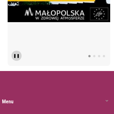
❚❚
Menu