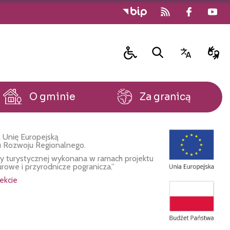
O gminie
Za granicą
 Unię Europejską
u Rozwoju Regionalnego.
fy turystycznej wykonana w ramach projektu
urowe i przyrodnicze pogranicza.”
ekcie