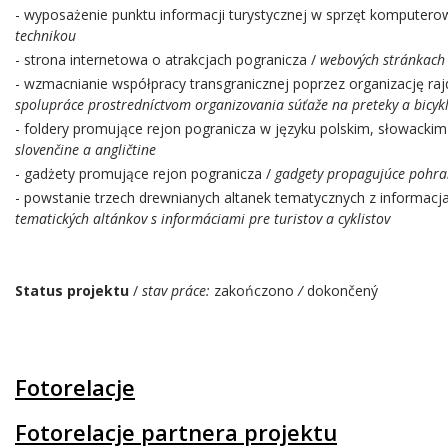
- wyposażenie punktu informacji turystycznej w sprzęt komputero
technikou
- strona internetowa o atrakcjach pogranicza /
webových stránkach 
- wzmacnianie współpracy transgranicznej poprzez organizację r
spolupráce prostredníctvom organizovania súťaže na preteky a bicyk
- foldery promujące rejon pogranicza w języku polskim, słowackim
slovenčine a angličtine
- gadżety promujące rejon pogranicza /
gadgety propagujúce pohra
- powstanie trzech drewnianych altanek tematycznych z informacja
tematických altánkov s informáciami pre turistov a cyklistov
Status projektu
/
stav práce:
zakończono
/
dokončený
Fotorelacje
Fotorelacje partnera projektu