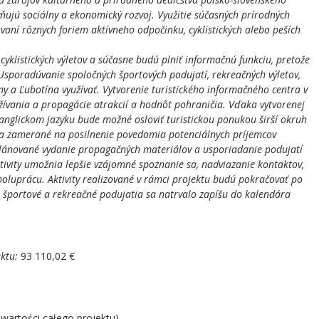
vňujú sociálny a ekonomický rozvoj. Využitie súčasných prírodných
ovaní rôznych foriem aktívneho odpočinku, cyklistických alebo peších
Spis rolny
klistických výletov a súčasne budú plniť informačnú funkciu, pretože
Usporadúvanie spoločných športových podujatí, rekreačných výletov,
ny a Ľubotína využívať. Vytvorenie turistického informačného centra v
žívania a propagácie atrakcií a hodnôt pohraničia. Vďaka vytvorenej
anglickom jazyku bude možné osloviť turistickou ponukou širší okruh
aja zamerané na posilnenie povedomia potenciálnych príjemcov
aplánované vydanie propagačných materiálov a usporiadanie podujatí
tivity umožnia lepšie vzájomné spoznanie sa, nadviazanie kontaktov,
oluprácu. Aktivity realizované v rámci projektu budú pokračovať po
, športové a rekreačné podujatia sa natrvalo zapíšu do kalendára
ektu:
93 110,02 €
wartości całego projektu)