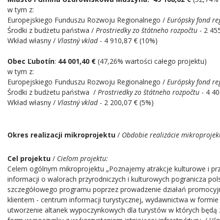
w tym z:
Europejskiego Funduszu Rozwoju Regionalnego /
Európsky fond re
Środki z budżetu państwa /
Prostriedky zo štátneho rozpočtu
- 2 45
Wkład własny /
Vlastný vklad
- 4 910,87 € (10%)
Obec Ľubotín
:
44 001,40 €
(47,26% wartości całego projektu)
w tym z:
Europejskiego Funduszu Rozwoju Regionalnego /
Európsky fond re
Środki z budżetu państwa /
Prostriedky zo štátneho rozpočtu
- 4 40
Wkład własny /
Vlastný vklad
- 2 200,07 € (5%)
Okres realizacji mikroprojektu
/
Obdobie realizácie mikroprojek
Nasze Miasto
Cel projektu
/
Cieľom projektu:
Celem ogólnym mikroprojektu „Poznajemy atrakcje kulturowe i prz
informacji o walorach przyrodniczych i kulturowych pogranicza pols
szczegółowego programu poprzez prowadzenie działań promocyjno
klientem - centrum informacji turystycznej, wydawnictwa w formie 
utworzenie altanek wypoczynkowych dla turystów w których będą 