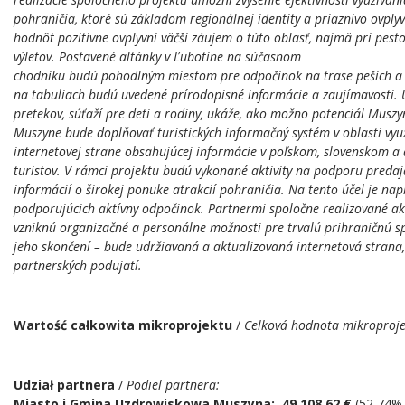
pohraničia, ktoré sú základom regionálnej identity a priaznivo ovply
hodnôt pozitívne ovplyvní väčší záujem o túto oblasť, najmä pri pest
Rozlicz PIT
výletov. Postavené altánky v Ľubotíne na súčasnom
chodníku budú pohodlným miestom pre odpočinok na trase peších a cy
na tabuliach budú uvedené prírodopisné informácie a zaujímavosti. 
pretekov, súťaží pre deti a rodiny, ukáže, ako možno potenciál Muszy
Muszyne bude doplňovať turistických informačný systém v oblasti vyu
internetovej strane obsahujúcej informácie v poľskom, slovenskom a 
turistov. V rámci projektu budú vykonané aktivity na podporu pred
informácií o širokej ponuke atrakcií pohraničia. Na tento účel je n
podporujúcich aktívny odpočinok. Partnermi spoločne realizované ak
vzniknú organizačné a personálne možnosti pre trvalú prihraničnú sp
jeho skončení – bude udržiavaná a aktualizovaná internetová strana
partnerských podujatí.
Wartość całkowita mikroprojektu
/
Celková hodnota mikroproj
Udział partnera
/
Podiel partnera:
Miasto i Gmina Uzdrowiskowa Muszyna:
49 108,62 €
(52,74% 