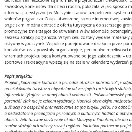
tablicach zamieszczone są informacje przyrodnicze i ciekawostki.
zawodów, konkursów dla dzieci i rodzin, pokazała w jaki sposób 
informacji turystycznej w Muszynie stanowi uzupełnienie systemu in
walorów pogranicza. Dzięki utworzonej stronie internetowej zawie
angielskim można dotrzeć z ofertą turystyczną do szerszego gro
promocyjne zmierzające do utrwalenia w świadomości potencjalny
zakresu atrakcji pogranicza. W tym celu zostały wydane materiał
aktywny wypoczynek. Wspólnie podejmowane działania przez partn
kontaktów, oraz powstały organizacyjne, personalne możliwości do
w ramach projektu będą kontynuowane po jego zakończeniu – utrz
sportowe i rekreacyjne wpiszą się na stałe w kalendarz wydarzeń 
Popis projektu:
Projekt „Spoznajme kultúrne a prírodné atrakcie pohraničia“ je od
na očakávania turistov a obyvateľov od verejných turistických služieb.
informácie týkajúce sa danej oblasti vedomostí. Poľsko-slovenské p
potenciál však nie je celkom využívaný. Napriek obrovským možnostiam
slúžiacej na bezpečné premiesťovanie sa (na bicykli, pešo), na odpočin
a nedostatočná propagácia prírodných a kultúrnych hodnôt a aktívneh
oblasti. Veľa turistov navštevuje okolie Muszyny a Ľubotína, ale iba 
značne sťažujú prirodzený rozvoj regiónu. Iniciatíva partnerov projek
realizácie spoločného projektu umožní zvýšenie efektívnosti využíva