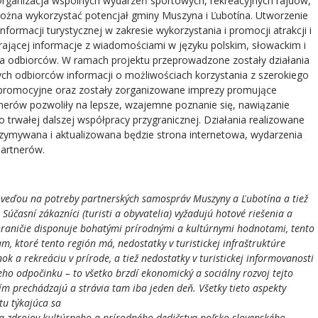
 Organizacja wspólnych wydarzeń sportowych, rekreacyjnych rajdów,
można wykorzystać potencjał gminy Muszyna i Ľubotína. Utworzenie
formacji turystycznej w zakresie wykorzystania i promocji atrakcji i
rającej informacje z wiadomościami w języku polskim, słowackim i
na odbiorców. W ramach projektu przeprowadzone zostały działania
ch odbiorców informacji o możliwościach korzystania z szerokiego
y promocyjne oraz zostały zorganizowane imprezy promujące
erów pozwoliły na lepsze, wzajemne poznanie się, nawiązanie
 trwałej dalszej współpracy przygranicznej. Działania realizowane
ymywana i aktualizowana będzie strona internetowa, wydarzenia
partnerów.
poveďou na potreby partnerských samospráv Muszyny a Ľubotína a tiež
 Súčasní zákazníci (turisti a obyvatelia) vyžadujú hotové riešenia a
ohraničie disponuje bohatými prírodnými a kultúrnymi hodnotami, tento
, ktoré tento región má, nedostatky v turistickej infraštruktúre
ok a rekreáciu v prírode, a tiež nedostatky v turistickej informovanosti
o odpočinku – to všetko brzdí ekonomický a sociálny rozvoj tejto
ním prechádzajú a strávia tam iba jeden deň. Všetky tieto aspekty
tu týkajúca sa
nia zdrojov kultúrneho a prírodného dedičstva poľsko-slovenského