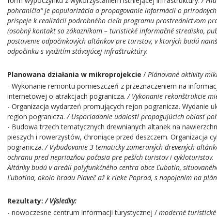
form wypoczynku z wykorzystaniem istniejącej infrastruktury.
/ Hl
pohraničia“ je popularizácia a propagovanie informácií o prírodných
prispeje k realizácii podrobného cieľa programu prostredníctvom pro
(osobný kontakt so zákazníkom – turistické informačné stredisko, publ
postavenie odpočinkových altánkov pre turistov, v ktorých budú nain
odpočinku s využitím stávajúcej infraštruktúry.
Planowana działania w mikroprojekcie
/
Plánované aktivity mik
- Wykonanie remontu pomieszczeń z przeznaczeniem na informac
Eko inwestycja
internetowej o atrakcjach pogranicza.
/ Vykonanie rekonštrukcie mi
- Organizacja wydarzeń promujących rejon pogranicza. Wydanie u
region pogranicza.
/ Usporiadanie udalostí propagujúcich oblasť pohr
- Budowa trzech tematycznych drewnianych altanek na nawierzchni
pieszych i rowerzystów, chroniące przed deszczem. Organizacja c
pogranicza.
/ Vybudovanie 3 tematicky zameraných drevených altánk
ochranu pred nepriazňou počasia pre peších turistov i cykloturistov.
Altánky budú v areáli polyfunkčného centra obce Ľubotín, situovaného
Ľubotína, okolo hradu Plaveč až k rieke Poprad, s napojením na plá
Rezultaty:
/ Výsledky:
- nowoczesne centrum informacji turystycznej /
moderné turistické