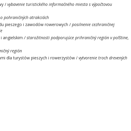
wy /
vybavenie turistického informačného miesta s výpočtovou
o pohraničných atrakciách
ajdu pieszego i zawodów rowerowych /
posilnenie cezhraničnej
le
 i angielskim
/ starožitnosti podporujúce prihraničný región v poľštine,
ničný región
mi dla turystów pieszych i rowerzystów /
vytvorenie troch drevených