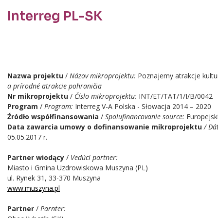
Interreg PL-SK
Treść
Nazwa projektu
/
Názov mikroprojektu:
Poznajemy atrakcje kultu
a prírodné atrakcie pohraničia
Nr mikroprojektu
/
Číslo mikroprojektu:
INT/ET/TAT/1/I/B/0042
Program
/
Program:
Interreg V-A Polska - Słowacja 2014 – 2020
Źródło współfinansowania
/
Spolufinancovanie source:
Europejsk
Data zawarcia umowy o dofinansowanie mikroprojektu
/ Dá
05.05.2017 r.
Partner wiodący
/
Vedúci partner:
Miasto i Gmina Uzdrowiskowa Muszyna (PL)
ul. Rynek 31, 33-370 Muszyna
www.muszyna.pl
Partner
/
Parnter: