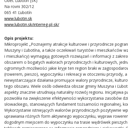
Obec Ľubotín (SK)
Na rovni 302/12
065 41 Ľubotín
www.lubotin.sk
www.lubotin.sk/interreg-pl-sk/
Opis projektu:
Mikroprojekt „Poznajemy atrakcje kulturowe i przyrodnicze pogra
Muszyny i Ľubotína, a także oczekiwań turystów i mieszkańców wzg
i mieszkańcy) wymagają gotowych rozwiązań i informacji z zakresu
obszarem o bogatych walorach przyrodniczych i kulturowych, jedn
ogromnych możliwości jakie kryje ten region braki w zagospodar
(rowerem, pieszo), wypoczynku i rekreacji w otoczeniu przyrody, a 
niewystarczające działania promujące walory przyrodnicze, kultu
tego obszaru. Wiele osób odwiedza obszar gminy Muszyna i Ľubotín
aspekty znacznie utrudniają naturalny rozwój regionu. Inicjatywa p
pozwoliła na zwiększenie efektywności wykorzystania zasobów dzi
słowackiego, stanowiących fundament tożsamości regionalnej, kor
Wykorzystanie istniejących walorów przyrodniczych pozytywnie w
uprawiania różnych form aktywnego wypoczynku, wypraw rowerem c
dogodnym miejscem do wypoczynku na trasie wędrówek pieszych i 