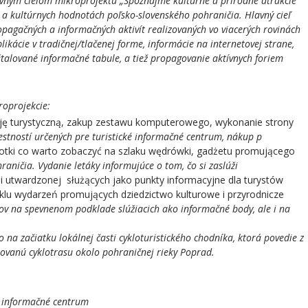
avným cieľom mikroprojektu „Spoznajme kultúrne a prírodné atrakcie
 a kultúrnych hodnotách poľsko-slovenského pohraničia. Hlavný cieľ
pagačných a informačných aktivít realizovaných vo viacerých rovinách
ikácie v tradičnej/tlačenej forme, informácie na internetovej strane,
štalované informačné tabule, a tiež propagovanie aktívnych foriem
roprojekcie:
ję turystyczną, zakup zestawu komputerowego, wykonanie strony
Czyste Powietrze
estností určených pre turistické informačné centrum, nákup p
lotki co warto zobaczyć na szlaku wędrówki, gadżetu promującego
aničia. Vydanie letáky informujúce o tom, čo si zaslúži
 utwardzonej służących jako punkty informacyjne dla turystów
yklu wydarzeń promujących dziedzictwo kulturowe i przyrodnicze
ov na spevnenom podklade slúžiacich ako informačné body, ale i na
 na začiatku lokálnej časti cykloturistického chodníka, ktorá povedie z
novanú cyklotrasu okolo pohraničnej rieky Poprad.
 informačné centrum