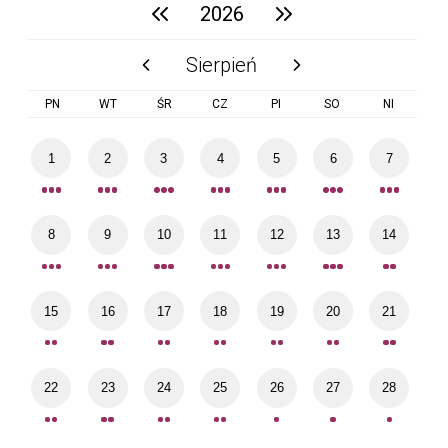
2026
poprzedni rok
następny rok
Sierpień
poprzedni miesiąc
następny miesiąc
PN
WT
ŚR
CZ
PI
SO
NI
1
2
3
4
5
6
7
8
9
10
11
12
13
14
15
16
17
18
19
20
21
22
23
24
25
26
27
28