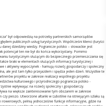
nicza” był odpowiedzią na potrzeby partnerskich samorządów
lędem publicznych usług turystycznych. Współcześni klienci (turyści
 danej dziedziny wiedzy. Pogranicze polsko – słowackie jest
ak potencjał ten nie był do końca wykorzystany. Pomimo
owaniu turystycznym służącym do bezpiecznego przemieszczania się
także braki w elementach służących informacji turystycznej i
rowe i aktywny wypoczynek - hamują rozwój gospodarczy i społeczny
a, ale jest tam tylko przejazdem i spędza jeden dzień. Wszystkie te
artnerów projektu w zakresie realizacji wspólnego projektu
edzictwa kulturowego i przyrodniczego pogranicza polsko -
zystnie wpływając na rozwój społeczny i gospodarczy.
pływa na większe zainteresowanie tym obszarem w zakresie
zy pieszo. Utworzone altanki w Ľubotínie na istniejącym szlaku są
rowerowych, pełnią jednocześnie funkcje informacyjne, gdzie na