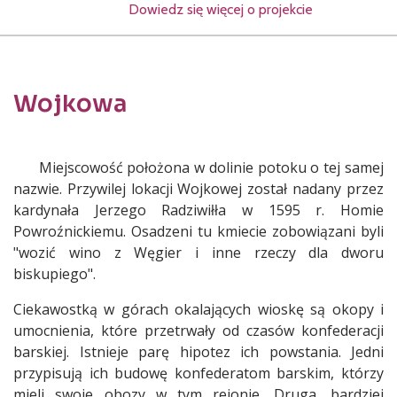
Dowiedz się więcej o projekcie
Wojkowa
Treść
Miejscowość położona w dolinie potoku o tej samej
nazwie. Przywilej lokacji Wojkowej został nadany przez
kardynała Jerzego Radziwiłła w 1595 r. Homie
Powroźnickiemu. Osadzeni tu kmiecie zobowiązani byli
"wozić wino z Węgier i inne rzeczy dla dworu
biskupiego".
Ciekawostką w górach okalających wioskę są okopy i
umocnienia, które przetrwały od czasów konfederacji
barskiej. Istnieje parę hipotez ich powstania. Jedni
przypisują ich budowę konfederatom barskim, którzy
mieli swoje obozy w tym rejonie. Druga, bardziej