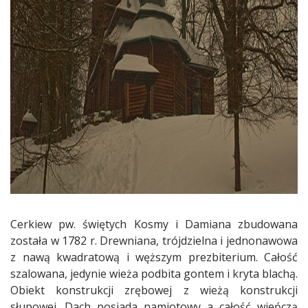
Cerkiew pw. świętych Kosmy i Damiana zbudowana
została w 1782 r. Drewniana, trójdzielna i jednonawowa
z nawą kwadratową i węższym prezbiterium. Całość
szalowana, jedynie wieża podbita gontem i kryta blachą.
Obiekt konstrukcji zrębowej z wieżą konstrukcji
słupowej. Dach posiada namiotowy a całość wieńczą