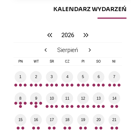
KALENDARZ WYDARZEŃ
2026
poprzedni rok
następny rok
Sierpień
poprzedni miesiąc
następny miesiąc
PN
WT
ŚR
CZ
PI
SO
NI
1
2
3
4
5
6
7
8
9
10
11
12
13
14
15
16
17
18
19
20
21