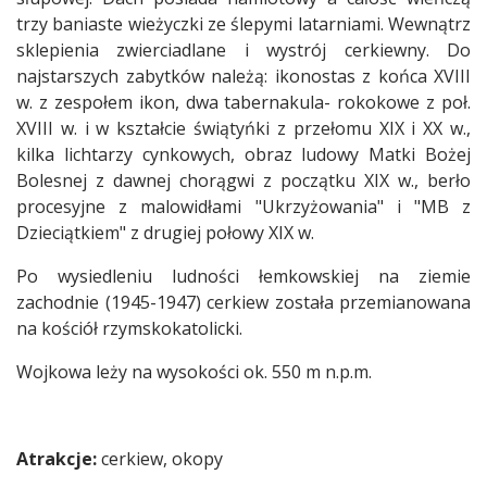
trzy baniaste wieżyczki ze ślepymi latarniami. Wewnątrz
sklepienia zwierciadlane i wystrój cerkiewny. Do
najstarszych zabytków należą: ikonostas z końca XVIII
w. z zespołem ikon, dwa tabernakula- rokokowe z poł.
XVIII w. i w kształcie świątyńki z przełomu XIX i XX w.,
kilka lichtarzy cynkowych, obraz ludowy Matki Bożej
Bolesnej z dawnej chorągwi z początku XIX w., berło
procesyjne z malowidłami "Ukrzyżowania" i "MB z
Dzieciątkiem" z drugiej połowy XIX w.
Po wysiedleniu ludności łemkowskiej na ziemie
zachodnie (1945-1947) cerkiew została przemianowana
na kościół rzymskokatolicki.
Wojkowa leży na wysokości ok. 550 m n.p.m.
Atrakcje:
cerkiew, okopy