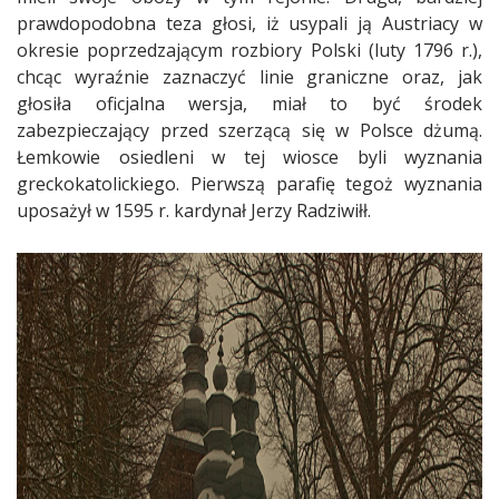
prawdopodobna teza głosi, iż usypali ją Austriacy w
okresie poprzedzającym rozbiory Polski (luty 1796 r.),
chcąc wyraźnie zaznaczyć linie graniczne oraz, jak
głosiła oficjalna wersja, miał to być środek
zabezpieczający przed szerzącą się w Polsce dżumą.
Łemkowie osiedleni w tej wiosce byli wyznania
greckokatolickiego. Pierwszą parafię tegoż wyznania
uposażył w 1595 r. kardynał Jerzy Radziwiłł.