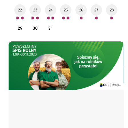
22
23
24
25
26
27
28
29
30
31
Spis rolny
Poz