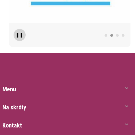
❚❚
Menu
Na skróty
Kontakt