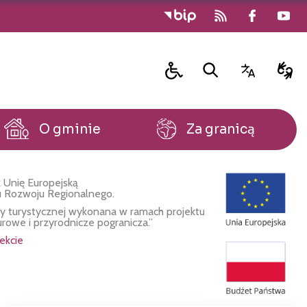
O gminie
Za granicą
 Unię Europejską
u Rozwoju Regionalnego.
fy turystycznej wykonana w ramach projektu
urowe i przyrodnicze pogranicza.”
ekcie