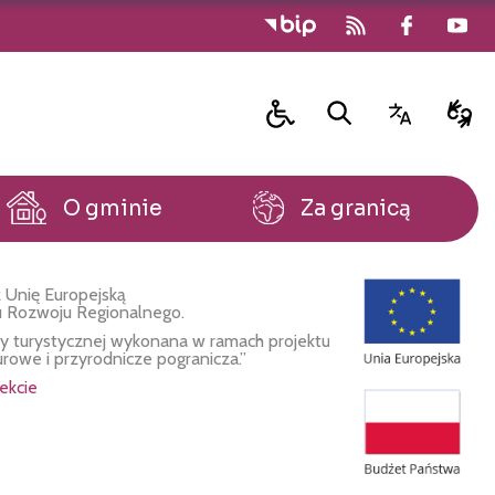
O gminie
Za granicą
 Unię Europejską
u Rozwoju Regionalnego.
fy turystycznej wykonana w ramach projektu
urowe i przyrodnicze pogranicza.”
ekcie