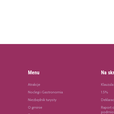
Menu
Na sk
Atrakcje
Klauzula
Noclegi i Gastronomia
1.5%
Niezbędnik turysty
Deklara
O gminie
Raport 
podmiot