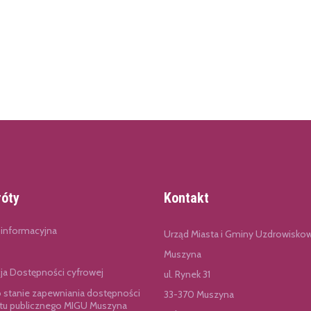
róty
Kontakt
 informacyjna
Urząd Miasta i Gminy Uzdrowisko
Muszyna
cja Dostępności cyfrowej
ul. Rynek 31
o stanie zapewniania dostępności
33-370 Muszyna
u publicznego MIGU Muszyna