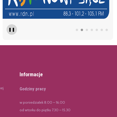
❚❚
Informacje
wej
Godziny pracy
w poniedziałek 8.00 – 16.00
od wtorku do piątku 7.30 – 15.30