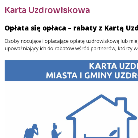
Karta Uzdrowiskowa
Treść
Opłata się opłaca – rabaty z Kartą U
Osoby nocujące i opłacające opłatę uzdrowiskową lub mi
upoważniający ich do rabatów wśród partnerów, którzy włą