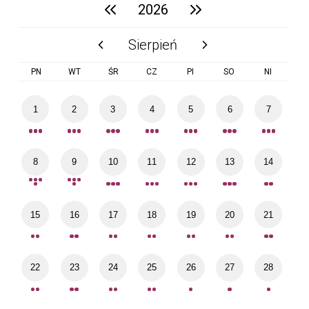
2026
poprzedni rok
następny rok
Sierpień
poprzedni miesiąc
następny miesiąc
PN
WT
ŚR
CZ
PI
SO
NI
1
2
3
4
5
6
7
8
9
10
11
12
13
14
15
16
17
18
19
20
21
22
23
24
25
26
27
28