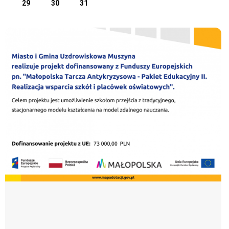
29
30
31
„Małopolska Tarcza Antykryzysowa - Pakiet Edukacyjny II. Realizacja wsparcia szkół i placówek oświatowy
BA