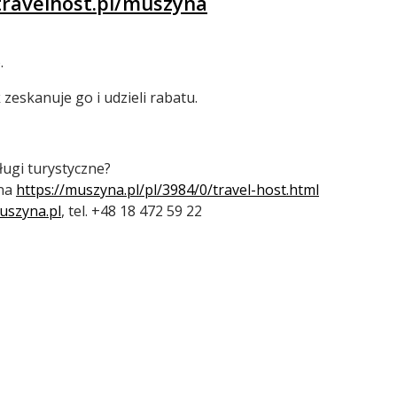
travelhost.pl/muszyna
Fundusz Dróg Samorządowych
.
eskanuje go i udzieli rabatu.
ługi turystyczne?
 na
https://muszyna.pl/pl/3984/0/travel-host.html
szyna.pl
, tel. +48 18 472 59 22