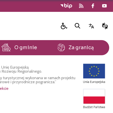
O gminie
Za granicą
 Unię Europejską
u Rozwoju Regionalnego.
fy turystycznej wykonana w ramach projektu
urowe i przyrodnicze pogranicza.”
ekcie