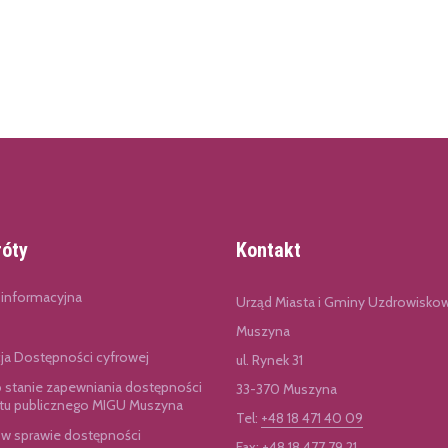
róty
Kontakt
 informacyjna
Urząd Miasta i Gminy Uzdrowisko
Muszyna
cja Dostępności cyfrowej
ul. Rynek 31
o stanie zapewniania dostępności
33-370 Muszyna
u publicznego MIGU Muszyna
Tel:
+48 18 471 40 09
 w sprawie dostępności
Fax: +48 18 477 79 21