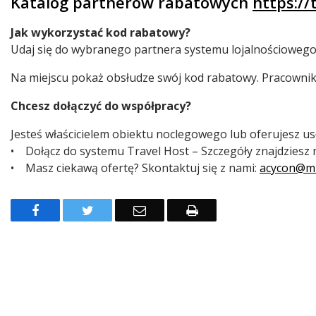
Katalog partnerów rabatowych
https://
Jak wykorzystać kod rabatowy?
Badania ankietowe w Małopolsce
Udaj się do wybranego partnera systemu lojalnościowego
Na miejscu pokaż obsłudze swój kod rabatowy. Pracownik z
Chcesz dołączyć do współpracy?
Jesteś właścicielem obiektu noclegowego lub oferujesz us
• Dołącz do systemu Travel Host – Szczegóły znajdziesz
• Masz ciekawą ofertę? Skontaktuj się z nami:
acycon@mu
Facebook
Twitter
Email
Drukuj