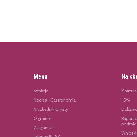
Menu
Na sk
Atrakcje
Klauzula
Noclegi i Gastronomia
1.5%
Niezbędnik turysty
Deklara
O gminie
Raport 
podmiot
Za granicą
Wnioski
Interreg PL-SK