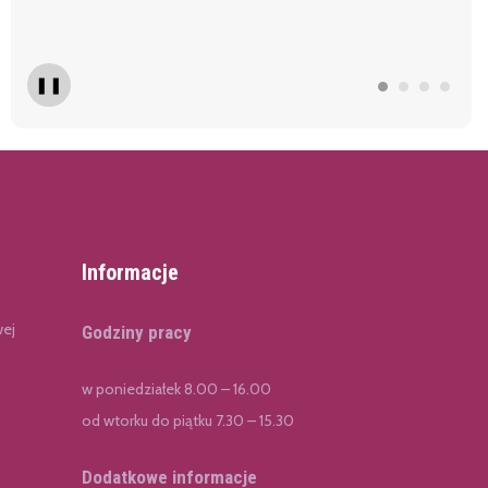
❚❚
Informacje
wej
Godziny pracy
w poniedziałek 8.00 – 16.00
od wtorku do piątku 7.30 – 15.30
Dodatkowe informacje