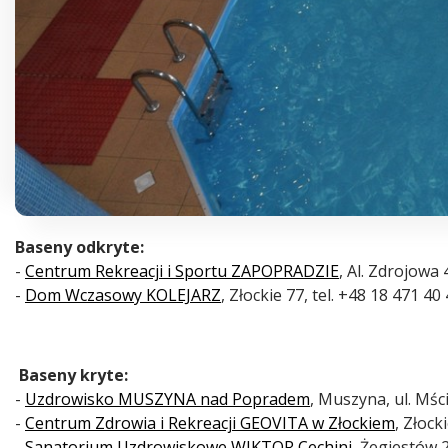
Baseny odkryte:
-
Centrum Rekreacji i Sportu ZAPOPRADZIE
, Al. Zdrojowa 
-
Dom Wczasowy KOLEJARZ
, Złockie 77, tel. +48 18 471 40
Baseny kryte:
-
Uzdrowisko MUSZYNA nad Popradem
, Muszyna, ul. Mśc
-
Centrum Zdrowia i Rekreacji GEOVITA w Złockiem
, Złock
-
Sanatorium Uzdrowiskowe WIKTOR Cechini
, Żegiestów 2