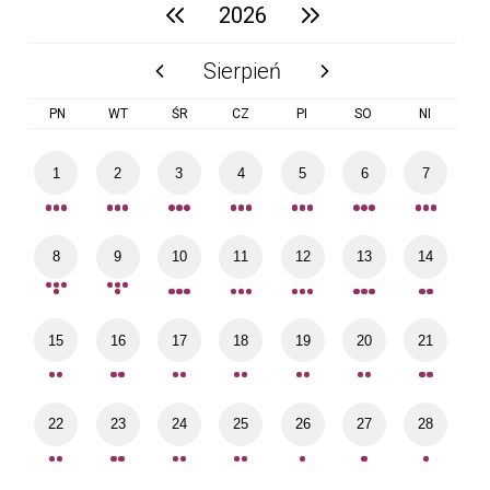
2026
poprzedni rok
następny rok
Sierpień
poprzedni miesiąc
następny miesiąc
PN
WT
ŚR
CZ
PI
SO
NI
1
2
3
4
5
6
7
8
9
10
11
12
13
14
15
16
17
18
19
20
21
22
23
24
25
26
27
28