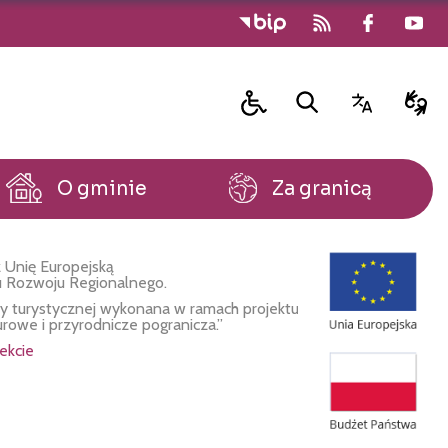
O gminie
Za granicą
 Unię Europejską
u Rozwoju Regionalnego.
fy turystycznej wykonana w ramach projektu
urowe i przyrodnicze pogranicza.”
ekcie