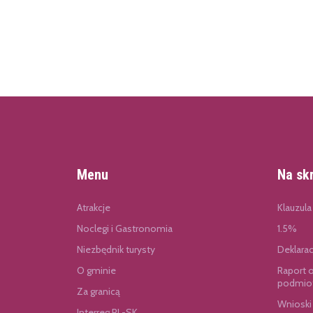
Menu
Na sk
Atrakcje
Klauzula
Noclegi i Gastronomia
1.5%
Niezbędnik turysty
Deklara
O gminie
Raport 
podmiot
Za granicą
Wnioski
Interreg PL-SK