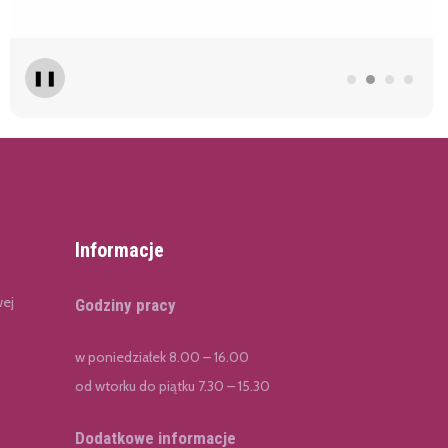
❚❚
Informacje
wej
Godziny pracy
w poniedziałek 8.00 – 16.00
od wtorku do piątku 7.30 – 15.30
Dodatkowe informacje