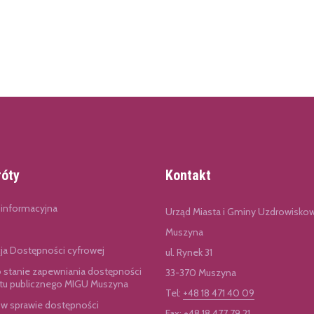
róty
Kontakt
 informacyjna
Urząd Miasta i Gminy Uzdrowisko
Muszyna
cja Dostępności cyfrowej
ul. Rynek 31
o stanie zapewniania dostępności
33-370 Muszyna
u publicznego MIGU Muszyna
Tel:
+48 18 471 40 09
 w sprawie dostępności
Fax: +48 18 477 79 21