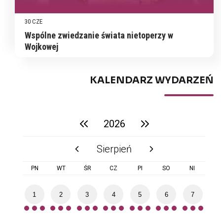
30 CZE
Wspólne zwiedzanie świata nietoperzy w
Wojkowej
KALENDARZ WYDARZEŃ
2026
poprzedni rok
następny rok
Sierpień
poprzedni miesiąc
następny miesiąc
PN
WT
ŚR
CZ
PI
SO
NI
1
2
3
4
5
6
7