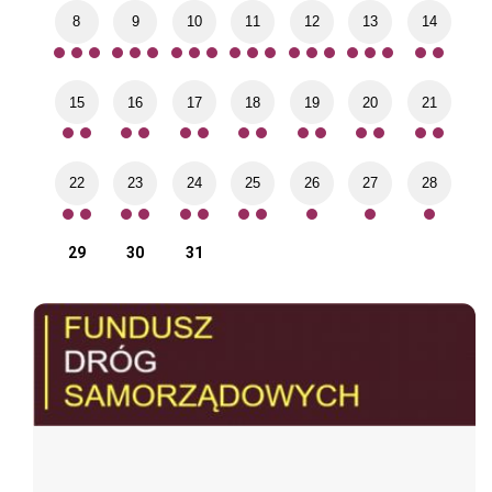
8
9
10
11
12
13
14
15
16
17
18
19
20
21
22
23
24
25
26
27
28
29
30
31
Fundusz Dróg Samorządowych
„Ma