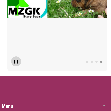
❚❚
Menu