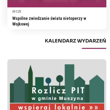
30 CZE
Wspólne zwiedzanie świata nietoperzy w
Wojkowej
KALENDARZ WYDARZEŃ
Spis rolny
Poz