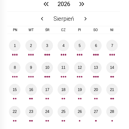
2026
poprzedni rok
następny rok
Sierpień
poprzedni miesiąc
następny miesiąc
PN
WT
ŚR
CZ
PI
SO
NI
1
2
3
4
5
6
7
8
9
10
11
12
13
14
15
16
17
18
19
20
21
22
23
24
25
26
27
28