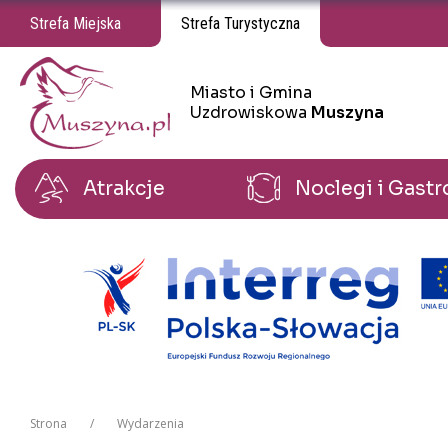
Strefa Miejska
Strefa Turystyczna
Miasto i Gmina
Miasto i Gmina Uzdrowiskowa Muszyna
Miasto i Gmina Uzdrowiskowa Muszyna
Uzdrowiskowa
Muszyna
Atrakcje
Noclegi i Gast
Strona
Wydarzenia