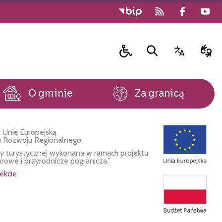
O gminie
Za granicą
 Unię Europejską
u Rozwoju Regionalnego.
fy turystycznej wykonana w ramach projektu
urowe i przyrodnicze pogranicza.”
ekcie