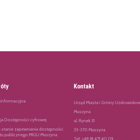
róty
Kontakt
 informacyjna
Urząd Miasta i Gminy Uzdrowisko
Muszyna
cja Dostępności cyfrowej
ul. Rynek 31
o stanie zapewniania dostępności
33-370 Muszyna
u publicznego MIGU Muszyna
Tel:
+48 18 471 40 09