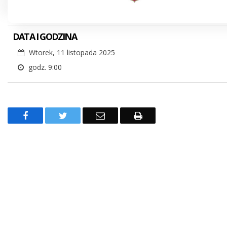
DATA I GODZINA
Wtorek, 11 listopada 2025
godz. 9:00
Treść
Facebook
Twitter
Email
Drukuj
MuszynaTV