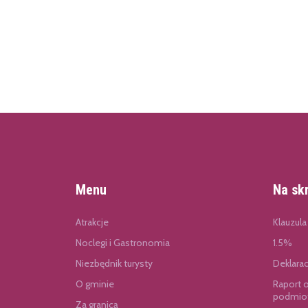
Menu
Na sk
Atrakcje
Klauzula
Noclegi i Gastronomia
1.5%
Niezbędnik turysty
Deklara
O gminie
Raport 
podmiot
Za granicą