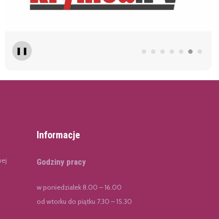
❚❚
Informacje
wej
Godziny pracy
w poniedziałek 8.00 – 16.00
od wtorku do piątku 7.30 – 15.30