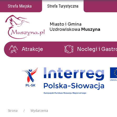
Strefa Miejska
Strefa Turystyczna
Miasto i Gmina
Miasto i Gmina Uzdrowiskowa Muszyna
Miasto i Gmina Uzdrowiskowa Muszyna
Uzdrowiskowa
Muszyna
Atrakcje
Noclegi i Gast
Strona
Wydarzenia