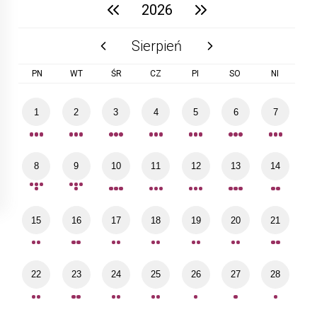
2026
poprzedni rok
następny rok
Sierpień
poprzedni miesiąc
następny miesiąc
PN
WT
ŚR
CZ
PI
SO
NI
1
2
3
4
5
6
7
8
9
10
11
12
13
14
15
16
17
18
19
20
21
22
23
24
25
26
27
28