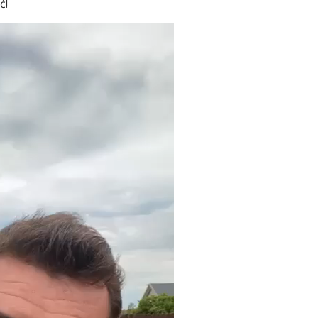
ć!
KrynicaTV