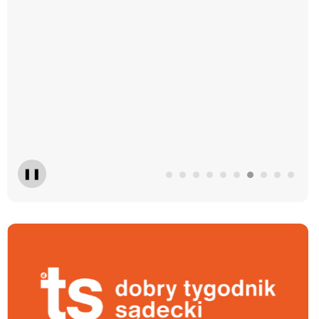
❚❚
Tygodnik Sądecki
Nas