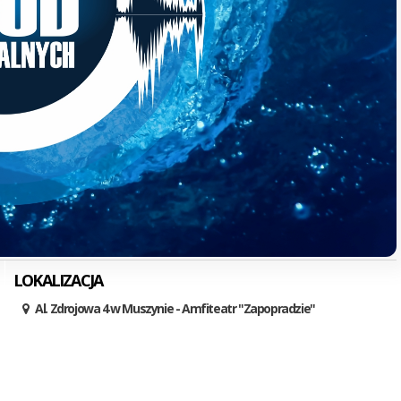
LOKALIZACJA
Al. Zdrojowa 4 w Muszynie - Amfiteatr "Zapopradzie"