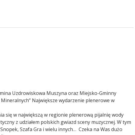
System Obsługi Wsparcia finansowanego ze środków PFRON
i Gmina Uzdrowiskowa Muszyna oraz Miejsko-Gminny
d Mineralnych” Największe wydarzenie plenerowe w
a się w największą w regionie plenerową pijalnię wody
tyczny z udziałem polskich gwiazd sceny muzycznej. W tym
 Snopek, Szafa Gra i wielu innych… Czeka na Was dużo